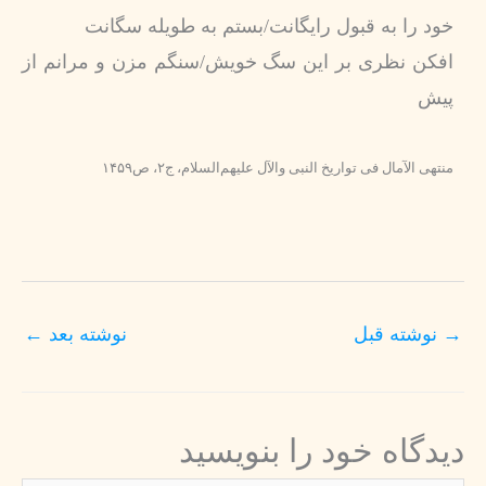
خود را به قبول رايگانت/بستم به طويله سگانت‏
افكن نظرى بر اين سگ خويش/سنگم مزن و مرانم از
پيش‏
منتهى الآمال فى تواريخ النبى والآل عليهم‌السلام‏، ج‏۲، ص۱۴۵۹
→
نوشته قبل
نوشته بعد
←
دیدگاه‌ خود را بنویسید