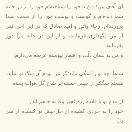
اى آقاى من! من تا خود را شناخته‏‌ام خود را بر در خانه
شما ديده‌‏ام و گوشت و پوست خود را از نعمت شما
پرورده‌‏ام، رجاء واثق و اميد صادق كه در اين آخر عمر
از من نگهدارى فرماييد، و از اين در خانه مرا دور
نفرماييد.
و من به لسان ذلّت و افتقار پيوسته عرضه مى‌‏دارم:
شاها، چه تو را سگى ببايد/گر من بودم آن سگ تو شايد
هستم سگكى ز حبس جسته/بر شاخ گل هوات بسته‏
از مدح تو با قلاده زر/زنجير وفا به حلقم اندر
خود را به خردى كشيده از جل/پيش تو كشيده از سر
ذلّ‏