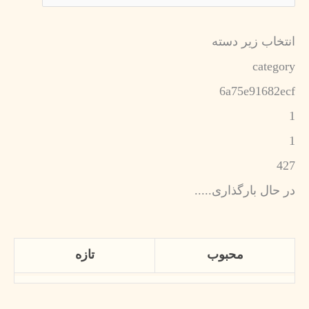
انتخاب زیر دسته
category
6a75e91682ecf
1
1
427
در حال بارگذاری.....
محبوب
تازه