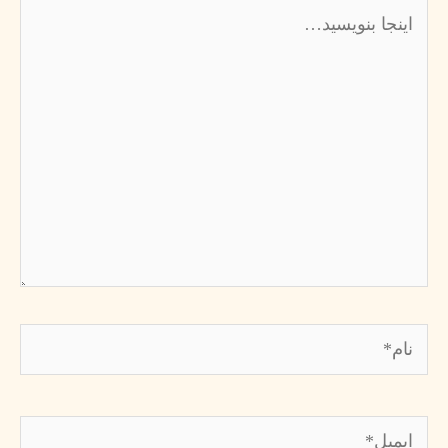
اینجا
بنویسید…
نام*
ایمیل*