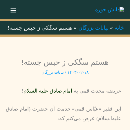
رش
فهر
ه
حتوا
اصلی
خانه
بیانات بزرگان
هستم سگكى ز حبس جسته!
هستم سگكى ز حبس جسته!
۱۴۰۳-۰۲-۱۸
/
بیانات بزرگان
عریضه محدث قمی به
امام صادق علیه السلام
!
اين فقير «عبّاس قمى» خدمت آن حضرت (امام صادق
علیه‌السلام) عرض مى‏‌كنم كه: