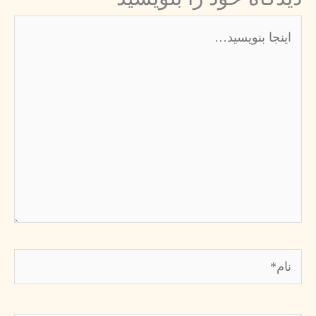
اینجا
بنویسید…
نام*